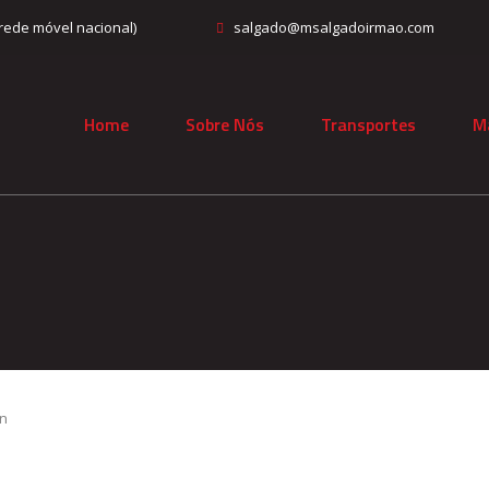
rede móvel nacional)
salgado@msalgadoirmao.com
Home
Sobre Nós
Transportes
M
in