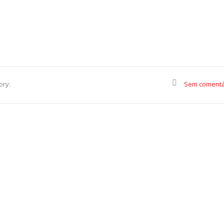
ory:
Sem comentá