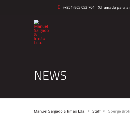
(+351) 965 052 764 (Chamada para a 
NEWS
>
>
Manuel Salgado & Irmão Lda.
Staff
Goerge Brol